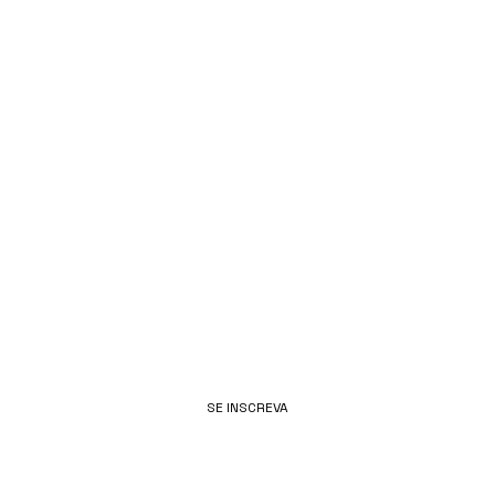
SELECIONA
MOS
EMAIL
SE INSCREVA